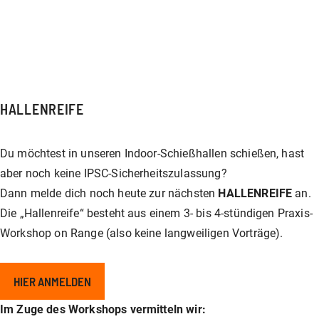
Unser Shop
Jagd
Flinten-Training
Vorbereitung auf die Sicherheitszulassung
GLOCK PERFECTION TRAINING
Kurse: Waffenführerschein
Vereinslokal / Restaurant
IPSC
Faustfeuerwaffen-Training
Kurse: Jagd
HALLENREIFE
Management
Faustfeuerwaffen
Kurse: IPSC
Du möchtest in unseren Indoor-Schießhallen schießen, hast
aber noch keine IPSC-Sicherheitszulassung?
GLOCK Training
Kurse: Faustfeuerwaffen
Dann melde dich noch heute zur nächsten
HALLENREIFE
an.
Die „Hallenreife“ besteht aus einem 3- bis 4-stündigen Praxis-
Workshop on Range (also keine langweiligen Vorträge).
Halbautomaten-& PCC-Kurse
Halbautomaten-& PCC-Kurse
HIER ANMELDEN
Long Range Shooting
Long Range Shooting
Im Zuge des Workshops vermitteln wir: