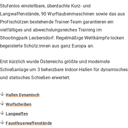
Unser Shop
Jagd
Flinten-Training
Vorbereitung auf die Sicherheitszulassung
GLOCK PERFECTION TRAINING
Kurse: Waffenführerschein
Stufenlos einstellbare, überdachte Kurz- und
Langwaffenstände, 90 Wurftaubenmaschinen sowie das aus
Profischützen bestehende Trainer-Team garantieren ein
Vereinslokal / Restaurant
IPSC
Faustfeuerwaffen-Training
Kurse: Jagd
vielfältiges und abwechslungsreiches Training im
Shootingpark Leobersdorf. Regelmäßige Wettkämpfe locken
begeisterte Schütz:innen aus ganz Europa an.
Management
Faustfeuerwaffen
Kurse: IPSC
Erst kürzlich wurde Österreichs größte und modernste
Schießanlage um 3 beheizbare Indoor-Hallen für dynamisches
GLOCK Training
Kurse: Faustfeuerwaffen
und statisches Schießen erweitert.
Halbautomaten-& PCC-Kurse
Halbautomaten-& PCC-Kurse
Hallen Dynamisch
Wurfscheiben
Langwaffen
Long Range Shooting
Long Range Shooting
Faustfeuerwaffenstände