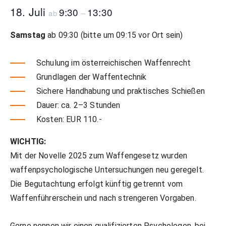
Unser Shop
Jagd
Flinten-Training
Vorbereitung auf die Sicherheitszulassung
GLOCK PERFECTION TRAINING
Kurse: Waffenführerschein
18. Juli
9:30
13:30
ab
–
Samstag
ab 09:30 (bitte um 09:15 vor Ort sein)
Vereinslokal / Restaurant
IPSC
Faustfeuerwaffen-Training
Kurse: Jagd
Schulung im österreichischen Waffenrecht
Grundlagen der Waffentechnik
Management
Faustfeuerwaffen
Kurse: IPSC
Sichere Handhabung und praktisches Schießen
Dauer: ca. 2–3 Stunden
Kosten: EUR 110.-
GLOCK Training
Kurse: Faustfeuerwaffen
WICHTIG:
Mit der Novelle 2025 zum Waffengesetz wurden
Halbautomaten-& PCC-Kurse
Halbautomaten-& PCC-Kurse
waffenpsychologische Untersuchungen neu geregelt.
Die Begutachtung erfolgt künftig getrennt vom
Waffenführerschein und nach strengeren Vorgaben.
Long Range Shooting
Long Range Shooting
Gerne nennen wir einen qualifizierten Psychologen, bei