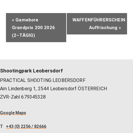
VERANSTALTUNG-
«
Gamebore
WAFFENFÜHRERSCHEIN
NAVIGATION
Grandprix 200 2026
Auffrischung
»
(2–TÄGIG)
Shootingpark Leobersdorf
PRACTICAL SHOOTING LEOBERSDORF
Am Lindenberg 1, 2544 Leobersdorf ÖSTERREICH
ZVR-Zahl 679345328
Google Maps
T
+43 (0) 2256 / 82666