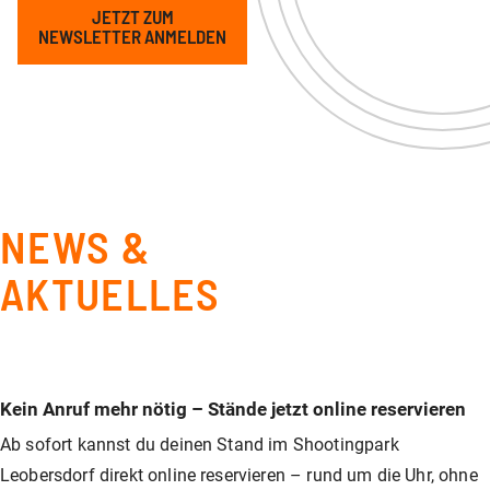
Unser Shop
Jagd
Flinten-Training
Vorbereitung auf die Sicherheitszulassung
GLOCK PERFECTION TRAINING
Kurse: Waffenführerschein
JETZT ZUM
NEWSLETTER ANMELDEN
Vereinslokal / Restaurant
IPSC
Faustfeuerwaffen-Training
Kurse: Jagd
Management
Faustfeuerwaffen
Kurse: IPSC
NEWS &
GLOCK Training
Kurse: Faustfeuerwaffen
AKTUELLES
Halbautomaten-& PCC-Kurse
Halbautomaten-& PCC-Kurse
Kein Anruf mehr nötig – Stände jetzt online reservieren
Ab sofort kannst du deinen Stand im Shootingpark
Long Range Shooting
Long Range Shooting
Leobersdorf direkt online reservieren – rund um die Uhr, ohne