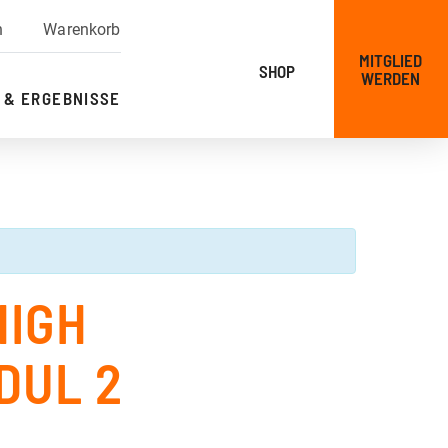
n
Warenkorb
MITGLIED
SHOP
WERDEN
 & ERGEBNISSE
HIGH
DUL 2