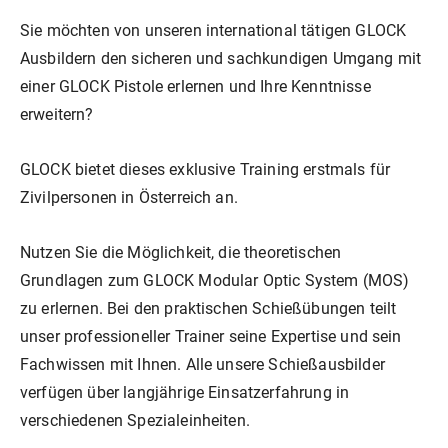
Unser Shop
Jagd
Flinten-Training
Vorbereitung auf die Sicherheitszulassung
GLOCK PERFECTION TRAINING
Kurse: Waffenführerschein
Sie möchten von unseren international tätigen GLOCK
Ausbildern den sicheren und sachkundigen Umgang mit
einer GLOCK Pistole erlernen und Ihre Kenntnisse
Vereinslokal / Restaurant
IPSC
Faustfeuerwaffen-Training
Kurse: Jagd
erweitern?
Management
Faustfeuerwaffen
Kurse: IPSC
GLOCK bietet dieses exklusive Training erstmals für
Zivilpersonen in Österreich an.
GLOCK Training
Kurse: Faustfeuerwaffen
Nutzen Sie die Möglichkeit, die theoretischen
Grundlagen zum GLOCK Modular Optic System (MOS)
zu erlernen. Bei den praktischen Schießübungen teilt
Halbautomaten-& PCC-Kurse
Halbautomaten-& PCC-Kurse
unser professioneller Trainer seine Expertise und sein
Fachwissen mit Ihnen. Alle unsere Schießausbilder
verfügen über langjährige Einsatzerfahrung in
Long Range Shooting
Long Range Shooting
verschiedenen Spezialeinheiten.