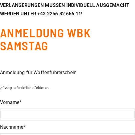
VERLÄNGERUNGEN MÜSSEN INDIVIDUELL AUSGEMACHT
WERDEN UNTER +43 2256 82 666 11!
ANMELDUNG WBK
SAMSTAG
Anmeldung für Waffenführerschein
„
*
“ zeigt erforderliche Felder an
URL
Vorname
*
Dieses Feld dient zur Validierung und sollte nicht verändert wer
Nachname
*