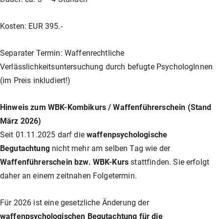
Unser Shop
Jagd
Flinten-Training
Vorbereitung auf die Sicherheitszulassung
GLOCK PERFECTION TRAINING
Kurse: Waffenführerschein
Kosten: EUR 395.-
Vereinslokal / Restaurant
IPSC
Faustfeuerwaffen-Training
Kurse: Jagd
Separater Termin: Waffenrechtliche
Verlässlichkeitsuntersuchung durch befugte PsychologInnen
(im Preis inkludiert!)
Management
Faustfeuerwaffen
Kurse: IPSC
Hinweis zum WBK-Kombikurs / Waffenführerschein (Stand
März 2026)
GLOCK Training
Kurse: Faustfeuerwaffen
Seit 01.11.2025 darf die
waffenpsychologische
Begutachtung
nicht mehr am selben Tag wie der
Halbautomaten-& PCC-Kurse
Halbautomaten-& PCC-Kurse
Waffenführerschein bzw. WBK-Kurs
stattfinden. Sie erfolgt
daher an einem zeitnahen Folgetermin.
Long Range Shooting
Long Range Shooting
Für 2026 ist eine gesetzliche Änderung der
waffenpsychologischen Begutachtung für die