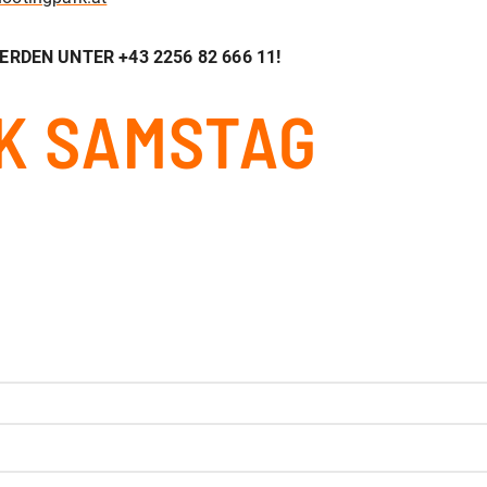
DEN UNTER +43 2256 82 666 11!
K SAMSTAG
den.