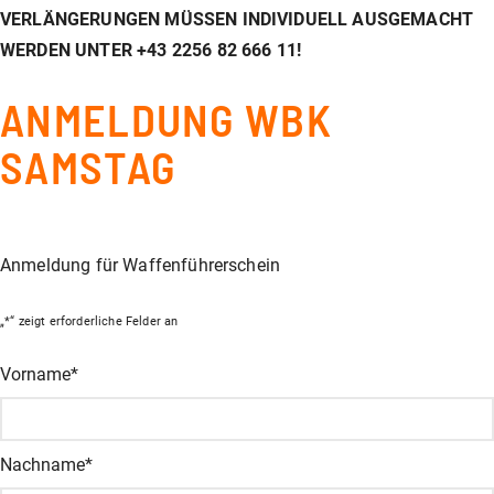
VERLÄNGERUNGEN MÜSSEN INDIVIDUELL AUSGEMACHT
WERDEN UNTER +43 2256 82 666 11!
ANMELDUNG WBK
SAMSTAG
Anmeldung für Waffenführerschein
„
*
“ zeigt erforderliche Felder an
Facebook
Vorname
*
Dieses Feld dient zur Validierung und sollte nicht verändert wer
Nachname
*