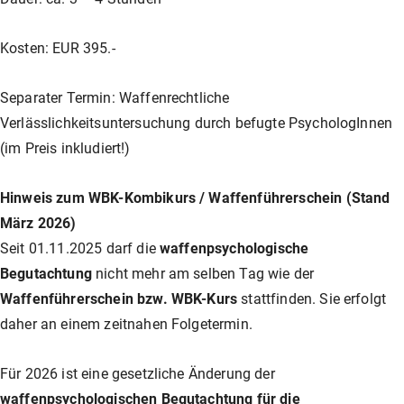
Unser Shop
Jagd
Flinten-Training
Vorbereitung auf die Sicherheitszulassung
GLOCK PERFECTION TRAINING
Kurse: Waffenführerschein
Kosten: EUR 395.-
Vereinslokal / Restaurant
IPSC
Faustfeuerwaffen-Training
Kurse: Jagd
Separater Termin: Waffenrechtliche
Verlässlichkeitsuntersuchung durch befugte PsychologInnen
(im Preis inkludiert!)
Management
Faustfeuerwaffen
Kurse: IPSC
Hinweis zum WBK-Kombikurs / Waffenführerschein (Stand
März 2026)
GLOCK Training
Kurse: Faustfeuerwaffen
Seit 01.11.2025 darf die
waffenpsychologische
Begutachtung
nicht mehr am selben Tag wie der
Halbautomaten-& PCC-Kurse
Halbautomaten-& PCC-Kurse
Waffenführerschein bzw. WBK-Kurs
stattfinden. Sie erfolgt
daher an einem zeitnahen Folgetermin.
Long Range Shooting
Long Range Shooting
Für 2026 ist eine gesetzliche Änderung der
waffenpsychologischen Begutachtung für die