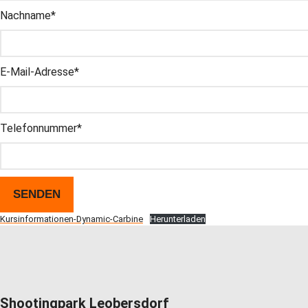
Dieses Feld dient zur Validierung und sollte nicht verändert wer
Nachname
*
E-Mail-Adresse
*
Telefonnummer
*
Kursinformationen-Dynamic-Carbine
Herunterladen
Shootingpark Leobersdorf