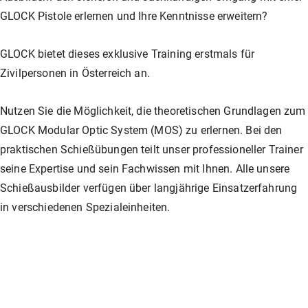
Unser Shop
Jagd
Flinten-Training
Vorbereitung auf die Sicherheitszulassung
GLOCK PERFECTION TRAINING
Kurse: Waffenführerschein
GLOCK Pistole erlernen und Ihre Kenntnisse erweitern?
GLOCK bietet dieses exklusive Training erstmals für
Vereinslokal / Restaurant
IPSC
Faustfeuerwaffen-Training
Kurse: Jagd
Zivilpersonen in Österreich an.
Nutzen Sie die Möglichkeit, die theoretischen Grundlagen zum
Management
Faustfeuerwaffen
Kurse: IPSC
GLOCK Modular Optic System (MOS) zu erlernen. Bei den
praktischen Schießübungen teilt unser professioneller Trainer
seine Expertise und sein Fachwissen mit Ihnen. Alle unsere
GLOCK Training
Kurse: Faustfeuerwaffen
Schießausbilder verfügen über langjährige Einsatzerfahrung
in verschiedenen Spezialeinheiten.
Halbautomaten-& PCC-Kurse
Halbautomaten-& PCC-Kurse
Long Range Shooting
Long Range Shooting