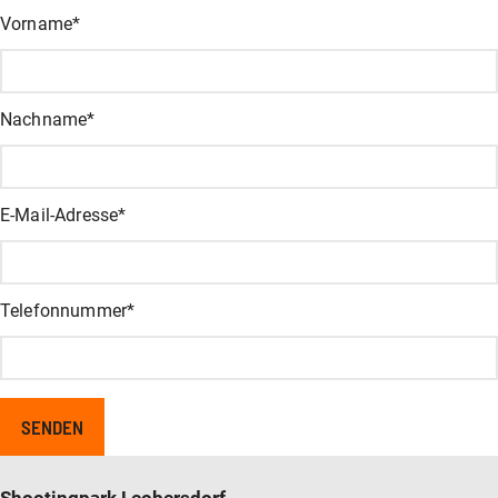
URL
Vorname
*
Dieses Feld dient zur Validierung und sollte nicht verändert we
Nachname
*
E-Mail-Adresse
*
Telefonnummer
*
Shootingpark Leobersdorf