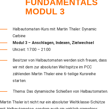
FUNDAMENTALS
Unser Shop
Jagd
Flinten-Training
Vorbereitung auf die Sicherheitszulassung
GLOCK PERFECTION TRAINING
Kurse: Waffenführerschein
MODUL 3
Vereinslokal / Restaurant
IPSC
Faustfeuerwaffen-Training
Kurse: Jagd
Halbautomaten-Kurs mit Martin Thaler: Dynamic
Carbine
Management
Faustfeuerwaffen
Kurse: IPSC
Modul 3 – Anschlagen, Indexen, Zielwechsel
Uhrzeit: 17:00 – 21:00
Besitzer von Halbautomaten werden sich freuen, dass
GLOCK Training
Kurse: Faustfeuerwaffen
wir mit dem zur absoluten Weltspitze im PCC
zählenden Martin Thaler eine 6-teilige Kursreihe
Halbautomaten-& PCC-Kurse
Halbautomaten-& PCC-Kurse
starten.
Thema: Das dynamische Schießen von Halbautomaten.
Long Range Shooting
Long Range Shooting
Martin Thaler ist nicht nur ein absoluter Weltklasse-Schütze
mit Halbautomaten, sondern auch ein wirklich einmaliger