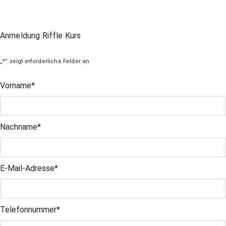
Anmeldung Riffle Kurs
„
*
“ zeigt erforderliche Felder an
Facebook
Vorname
*
Dieses Feld dient zur Validierung und sollte nicht verändert wer
Nachname
*
E-Mail-Adresse
*
Telefonnummer
*