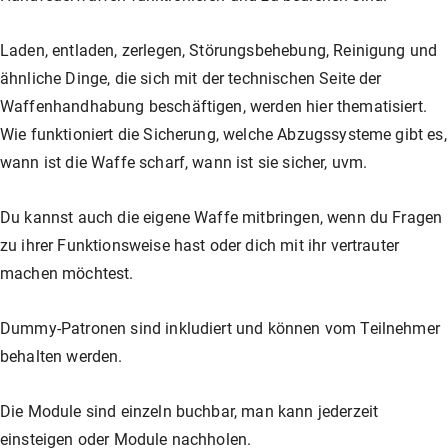
Unser Shop
Jagd
Flinten-Training
Vorbereitung auf die Sicherheitszulassung
GLOCK PERFECTION TRAINING
Kurse: Waffenführerschein
Laden, entladen, zerlegen, Störungsbehebung, Reinigung und
ähnliche Dinge, die sich mit der technischen Seite der
Vereinslokal / Restaurant
IPSC
Faustfeuerwaffen-Training
Kurse: Jagd
Waffenhandhabung beschäftigen, werden hier thematisiert.
Wie funktioniert die Sicherung, welche Abzugssysteme gibt es,
wann ist die Waffe scharf, wann ist sie sicher, uvm.
Management
Faustfeuerwaffen
Kurse: IPSC
Du kannst auch die eigene Waffe mitbringen, wenn du Fragen
zu ihrer Funktionsweise hast oder dich mit ihr vertrauter
GLOCK Training
Kurse: Faustfeuerwaffen
machen möchtest.
Halbautomaten-& PCC-Kurse
Halbautomaten-& PCC-Kurse
Dummy-Patronen sind inkludiert und können vom Teilnehmer
behalten werden.
Long Range Shooting
Long Range Shooting
Die Module sind einzeln buchbar, man kann jederzeit
einsteigen oder Module nachholen.