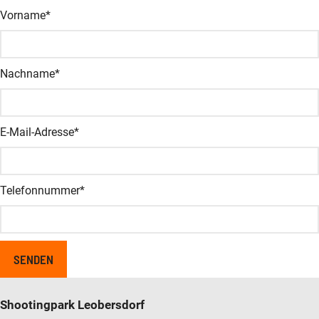
Company
Vorname
*
Dieses Feld dient zur Validierung und sollte nicht verändert wer
Nachname
*
E-Mail-Adresse
*
Telefonnummer
*
Shootingpark Leobersdorf