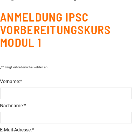
ANMELDUNG IPSC
VORBEREITUNGSKURS
MODUL 1
„
*
“ zeigt erforderliche Felder an
Facebook
Vorname:
*
Dieses Feld dient zur Validierung und sollte nicht verändert wer
Nachname:
*
E-Mail-Adresse:
*