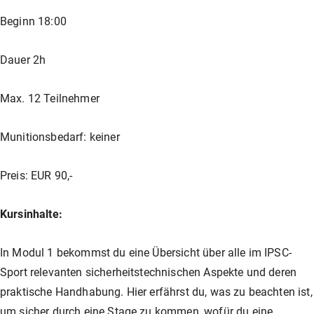
Unser Shop
Jagd
Flinten-Training
Vorbereitung auf die Sicherheitszulassung
GLOCK PERFECTION TRAINING
Kurse: Waffenführerschein
Beginn 18:00
Dauer 2h
Vereinslokal / Restaurant
IPSC
Faustfeuerwaffen-Training
Kurse: Jagd
Max. 12 Teilnehmer
Management
Faustfeuerwaffen
Kurse: IPSC
Munitionsbedarf: keiner
GLOCK Training
Kurse: Faustfeuerwaffen
Preis: EUR 90,-
Kursinhalte:
Halbautomaten-& PCC-Kurse
Halbautomaten-& PCC-Kurse
In Modul 1 bekommst du eine Übersicht über alle im IPSC-
Sport relevanten sicherheitstechnischen Aspekte und deren
Long Range Shooting
Long Range Shooting
praktische Handhabung. Hier erfährst du, was zu beachten ist,
um sicher durch eine Stage zu kommen, wofür du eine