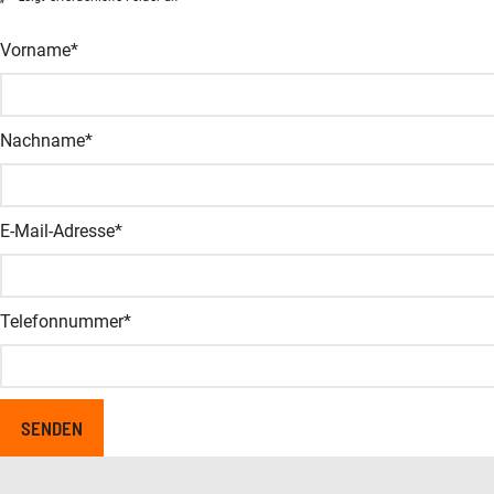
Facebook
Vorname
*
Dieses Feld dient zur Validierung und sollte nicht verändert wer
Nachname
*
E-Mail-Adresse
*
Telefonnummer
*