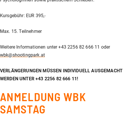
Unser Shop
Jagd
Flinten-Training
Vorbereitung auf die Sicherheitszulassung
GLOCK PERFECTION TRAINING
Kurse: Waffenführerschein
Kursgebühr: EUR 395,-
Vereinslokal / Restaurant
IPSC
Faustfeuerwaffen-Training
Kurse: Jagd
Max. 15. Teilnehmer
Weitere Informationen unter +43 2256 82 666 11 oder
Management
Faustfeuerwaffen
Kurse: IPSC
wbk@shootingpark.at
VERLÄNGERUNGEN MÜSSEN INDIVIDUELL AUSGEMACHT
GLOCK Training
Kurse: Faustfeuerwaffen
WERDEN UNTER +43 2256 82 666 11!
ANMELDUNG WBK
Halbautomaten-& PCC-Kurse
Halbautomaten-& PCC-Kurse
SAMSTAG
Long Range Shooting
Long Range Shooting