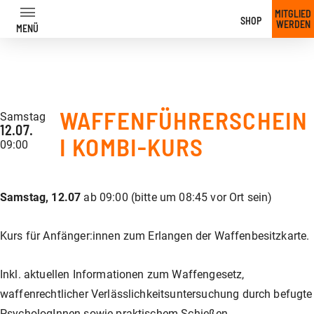
MITGLIED
SHOP
WERDEN
MENÜ
Zum
Inhalt
WAFFENFÜHRERSCHEIN
Samstag
12.07.
I KOMBI-KURS
09:00
zurück
zurück
zurück
zurück
zurück
zurück
zurück
zurück
zurück
zurück
zurück
zurück
zurück
zurück
zurück
zurück
zurück
zurück
zurück
zurück
zurück
zurück
zurück
zurück
Samstag, 12.07
ab 09:00 (bitte um 08:45 vor Ort sein)
Unser Angebot
Trainer
Trainer Übersicht
Jagdkurs am Shootingpark
IPSC-Sicherheitszulassung
Dynamic Shooting
GLOCK Fundamentals Training
News
Kurs für Anfänger:innen zum Erlangen der Waffenbesitzkarte.
Unsere Preise
Waffenführerschein – Kurs
Langwaffen-Training
Freiwilliges Übungsschießen
IPSC Schnupperkurs
Pistolen Kurse
GLOCK Fundamentals Training MOS
Wettkämpfe & Veranstaltungen
Inkl. aktuellen Informationen zum Waffengesetz,
waffenrechtlicher Verlässlichkeitsuntersuchung durch befugte
PsychologInnen sowie praktischem Schießen.