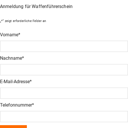
Anmeldung für Waffenführerschein
„
*
“ zeigt erforderliche Felder an
Comments
Vorname
*
Dieses Feld dient zur Validierung und sollte nicht verändert wer
Nachname
*
E-Mail-Adresse
*
Telefonnummer
*