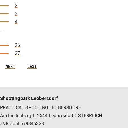
2
3
4
…
26
27
NEXT
LAST
Shootingpark Leobersdorf
PRACTICAL SHOOTING LEOBERSDORF
Am Lindenberg 1, 2544 Leobersdorf ÖSTERREICH
ZVR-Zahl 679345328