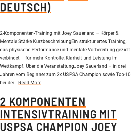
DEUTSCH)
Unser Shop
Jagd
Flinten-Training
Vorbereitung auf die Sicherheitszulassung
GLOCK PERFECTION TRAINING
Kurse: Waffenführerschein
Vereinslokal / Restaurant
IPSC
Faustfeuerwaffen-Training
Kurse: Jagd
2-Komponenten-Training mit Joey Sauerland – Körper &
Mentale Stärke KurzbeschreibungEin strukturiertes Training,
das physische Performance und mentale Vorbereitung gezielt
Management
Faustfeuerwaffen
Kurse: IPSC
verbindet – für mehr Kontrolle, Klarheit und Leistung im
Wettkampf. Über die VeranstaltungJoey Sauerland – in drei
GLOCK Training
Kurse: Faustfeuerwaffen
Jahren vom Beginner zum 2x USPSA Champion sowie Top-10
bei der…
Read More
Halbautomaten-& PCC-Kurse
Halbautomaten-& PCC-Kurse
2 KOMPONENTEN
INTENSIVTRAINING MIT
Long Range Shooting
Long Range Shooting
USPSA CHAMPION JOEY