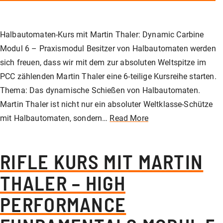
Unser Shop
Jagd
Flinten-Training
Vorbereitung auf die Sicherheitszulassung
GLOCK PERFECTION TRAINING
Kurse: Waffenführerschein
Halbautomaten-Kurs mit Martin Thaler: Dynamic Carbine
Vereinslokal / Restaurant
IPSC
Faustfeuerwaffen-Training
Kurse: Jagd
Modul 6 – Praxismodul Besitzer von Halbautomaten werden
sich freuen, dass wir mit dem zur absoluten Weltspitze im
PCC zählenden Martin Thaler eine 6-teilige Kursreihe starten.
Management
Faustfeuerwaffen
Kurse: IPSC
Thema: Das dynamische Schießen von Halbautomaten.
Martin Thaler ist nicht nur ein absoluter Weltklasse-Schütze
mit Halbautomaten, sondern…
Read More
GLOCK Training
Kurse: Faustfeuerwaffen
RIFLE KURS MIT MARTIN
Halbautomaten-& PCC-Kurse
Halbautomaten-& PCC-Kurse
THALER – HIGH
PERFORMANCE
Long Range Shooting
Long Range Shooting