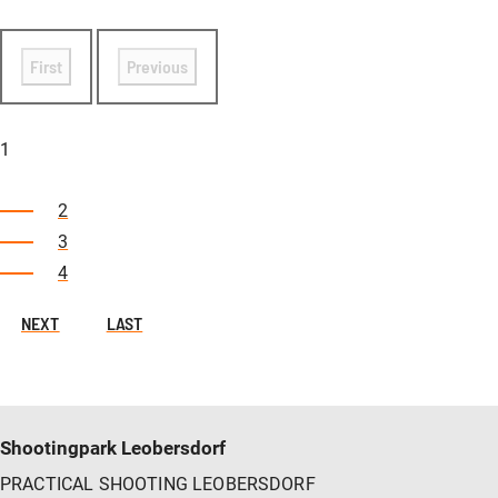
First
Previous
1
2
3
4
NEXT
LAST
Shootingpark Leobersdorf
PRACTICAL SHOOTING LEOBERSDORF