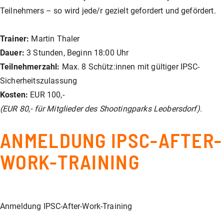
Unser Shop
Jagd
Flinten-Training
Vorbereitung auf die Sicherheitszulassung
GLOCK PERFECTION TRAINING
Kurse: Waffenführerschein
Teilnehmers – so wird jede/r gezielt gefordert und gefördert.
Trainer:
Martin Thaler
Vereinslokal / Restaurant
IPSC
Faustfeuerwaffen-Training
Kurse: Jagd
Dauer:
3 Stunden, Beginn 18:00 Uhr
Teilnehmerzahl:
Max. 8 Schütz:innen mit gültiger IPSC-
Sicherheitszulassung
Management
Faustfeuerwaffen
Kurse: IPSC
Kosten:
EUR 100,-
(EUR 80,- für Mitglieder des Shootingparks Leobersdorf)
.
GLOCK Training
Kurse: Faustfeuerwaffen
ANMELDUNG IPSC-AFTER-
WORK-TRAINING
Halbautomaten-& PCC-Kurse
Halbautomaten-& PCC-Kurse
Long Range Shooting
Long Range Shooting
Anmeldung IPSC-After-Work-Training