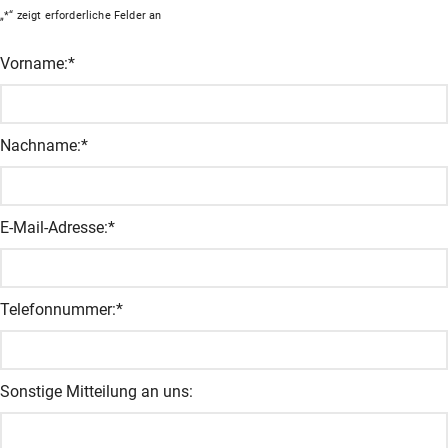
„
*
“ zeigt erforderliche Felder an
Name
Vorname:
*
Dieses Feld dient zur Validierung und sollte nicht verändert wer
Nachname:
*
E-Mail-Adresse:
*
Telefonnummer:
*
Sonstige Mitteilung an uns: