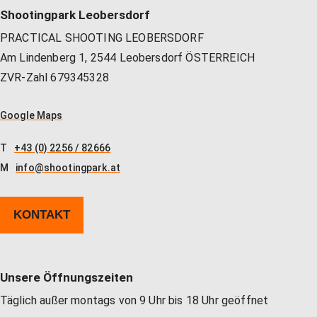
Unser Shop
Jagd
Flinten-Training
Vorbereitung auf die Sicherheitszulassung
GLOCK PERFECTION TRAINING
Kurse: Waffenführerschein
Shootingpark Leobersdorf
PRACTICAL SHOOTING LEOBERSDORF
Am Lindenberg 1, 2544 Leobersdorf ÖSTERREICH
Vereinslokal / Restaurant
IPSC
Faustfeuerwaffen-Training
Kurse: Jagd
ZVR-Zahl 679345328
Google Maps
Management
Faustfeuerwaffen
Kurse: IPSC
T
+43 (0) 2256 / 82666
M
info@shootingpark.at
GLOCK Training
Kurse: Faustfeuerwaffen
KONTAKT
Halbautomaten-& PCC-Kurse
Halbautomaten-& PCC-Kurse
Unsere Öffnungszeiten
Long Range Shooting
Long Range Shooting
Täglich außer montags von 9 Uhr bis 18 Uhr geöffnet