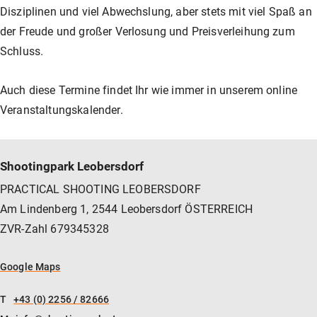
Unser Shop
Jagd
Flinten-Training
Vorbereitung auf die Sicherheitszulassung
GLOCK PERFECTION TRAINING
Kurse: Waffenführerschein
Disziplinen und viel Abwechslung, aber stets mit viel Spaß an
der Freude und großer Verlosung und Preisverleihung zum
Schluss.
Vereinslokal / Restaurant
IPSC
Faustfeuerwaffen-Training
Kurse: Jagd
Auch diese Termine findet Ihr wie immer in unserem online
Veranstaltungskalender.
Management
Faustfeuerwaffen
Kurse: IPSC
Shootingpark Leobersdorf
GLOCK Training
Kurse: Faustfeuerwaffen
PRACTICAL SHOOTING LEOBERSDORF
Am Lindenberg 1, 2544 Leobersdorf ÖSTERREICH
ZVR-Zahl 679345328
Halbautomaten-& PCC-Kurse
Halbautomaten-& PCC-Kurse
Google Maps
Long Range Shooting
Long Range Shooting
T
+43 (0) 2256 / 82666