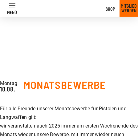
MITGLIED
SHOP
WERDEN
MENÜ
Zum
Inhalt
zurück
zurück
zurück
zurück
zurück
zurück
zurück
zurück
zurück
zurück
zurück
zurück
zurück
zurück
zurück
zurück
zurück
zurück
zurück
zurück
zurück
zurück
zurück
zurück
MONATSBEWERBE
Montag
10.08.
Unser Angebot
Trainer
Trainer Übersicht
Jagdkurs am Shootingpark
IPSC-Sicherheitszulassung
Dynamic Shooting
GLOCK Fundamentals Training
News
Für alle Freunde unserer Monatsbewerbe für Pistolen und
Langwaffen gilt:
Unsere Preise
Waffenführerschein – Kurs
Langwaffen-Training
Freiwilliges Übungsschießen
IPSC Schnupperkurs
Pistolen Kurse
GLOCK Fundamentals Training MOS
Wettkämpfe & Veranstaltungen
wir veranstalten auch 2025 immer am ersten Wochenende des
Monats wieder unsere Bewerbe, mit immer wieder neuen