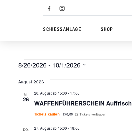
Zum
Inhalt
SCHIESSANLAGE
SHOP
VERANSTALTUN
8/26/2026
 - 
10/1/2026
Datum
wählen.
August 2026
26. August ab 15:00
-
17:00
MI.
26
WAFFENFÜHRERSCHEIN Auffrisch
Tickets kaufen
€70,00
22 Tickets verfügbar
27. August ab 15:00
-
18:00
DO.