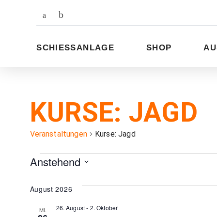
Zum
Inhalt
SCHIESSANLAGE
SHOP
AU
KURSE: JAGD
Veranstaltungen
Kurse: Jagd
VERANSTA
Anstehend
Datum
wählen.
August 2026
26. August
-
2. Oktober
MI.