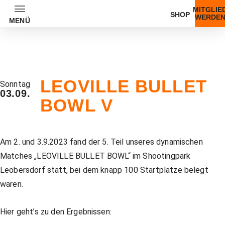
MITGLIE
SHOP
WERDE
MENÜ
Zum
Inhalt
LEOVILLE BULLET
Sonntag
03.09.
BOWL V
zurück
zurück
zurück
zurück
zurück
zurück
zurück
zurück
zurück
zurück
zurück
zurück
zurück
zurück
zurück
zurück
zurück
zurück
zurück
zurück
zurück
zurück
zurück
zurück
Am 2. und 3.9.2023 fand der 5. Teil unseres dynamischen
Unser Angebot
Trainer
Trainer Übersicht
Jagdkurs am Shootingpark
IPSC-Sicherheitszulassung
Dynamic Shooting
GLOCK Fundamentals Training
News
Matches „LEOVILLE BULLET BOWL“ im Shootingpark
Leobersdorf statt, bei dem knapp 100 Startplätze belegt
waren.
Unsere Preise
Waffenführerschein – Kurs
Langwaffen-Training
Freiwilliges Übungsschießen
IPSC Schnupperkurs
Pistolen Kurse
GLOCK Fundamentals Training MOS
Wettkämpfe & Veranstaltungen
Hier geht’s zu den Ergebnissen: