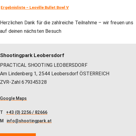
Unser Shop
Jagd
Flinten-Training
Vorbereitung auf die Sicherheitszulassung
GLOCK PERFECTION TRAINING
Kurse: Waffenführerschein
Ergebnisliste – Leoville Bullet Bowl V
Herzlichen Dank für die zahlreiche Teilnahme – wir freuen uns
Vereinslokal / Restaurant
IPSC
Faustfeuerwaffen-Training
Kurse: Jagd
auf deinen nächsten Besuch
Management
Faustfeuerwaffen
Kurse: IPSC
Shootingpark Leobersdorf
PRACTICAL SHOOTING LEOBERSDORF
Am Lindenberg 1, 2544 Leobersdorf ÖSTERREICH
GLOCK Training
Kurse: Faustfeuerwaffen
ZVR-Zahl 679345328
Google Maps
Halbautomaten-& PCC-Kurse
Halbautomaten-& PCC-Kurse
T
+43 (0) 2256 / 82666
M
info@shootingpark.at
Long Range Shooting
Long Range Shooting