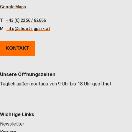
Unser Shop
Jagd
Flinten-Training
Vorbereitung auf die Sicherheitszulassung
GLOCK PERFECTION TRAINING
Kurse: Waffenführerschein
Google Maps
T
+43 (0) 2256 / 82666
Vereinslokal / Restaurant
IPSC
Faustfeuerwaffen-Training
Kurse: Jagd
M
info@shootingpark.at
KONTAKT
Management
Faustfeuerwaffen
Kurse: IPSC
GLOCK Training
Kurse: Faustfeuerwaffen
Unsere Öffnungszeiten
Täglich außer montags von 9 Uhr bis 18 Uhr geöffnet
Halbautomaten-& PCC-Kurse
Halbautomaten-& PCC-Kurse
Wichtige Links
Long Range Shooting
Long Range Shooting
Newsletter